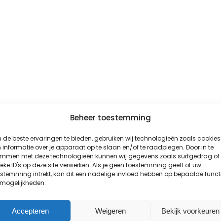
Beheer toestemming
de beste ervaringen te bieden, gebruiken wij technologieën zoals cookies
informatie over je apparaat op te slaan en/of te raadplegen. Door in te
emmen met deze technologieën kunnen wij gegevens zoals surfgedrag of
eke ID's op deze site verwerken. Als je geen toestemming geeft of uw
stemming intrekt, kan dit een nadelige invloed hebben op bepaalde funct
 mogelijkheden.
Accepteren
Weigeren
Bekijk voorkeuren