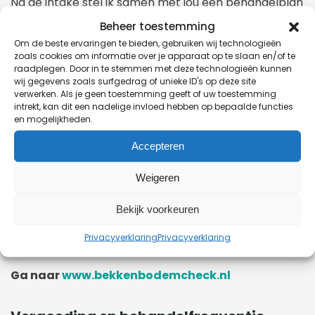
Na de intake stel ik samen met jou een behandelplan
op. Door middel van oefeningen leer je de
Beheer toestemming
bekkenbodemspieren bewust te gebruiken. Als
Om de beste ervaringen te bieden, gebruiken wij technologieën
zoals cookies om informatie over je apparaat op te slaan en/of te
geregistreerd bekkenfysiotherapeut ben ik bevoegd
raadplegen. Door in te stemmen met deze technologieën kunnen
wij gegevens zoals surfgedrag of unieke ID's op deze site
en deskundig om een inwendig onderzoek te doen.
verwerken. Als je geen toestemming geeft of uw toestemming
Met een biofeedbackapparaat kan ik de activiteit
intrekt, kan dit een nadelige invloed hebben op bepaalde functies
en mogelijkheden.
van de spieren meten en zichtbaar maken op een
beeldscherm.
Accepteren
Weigeren
Controleer je bekken(bodem.) Ben je langer dan
zes weken geleden bevallen? Vul dan deze
Bekijk voorkeuren
vragenlijst in. Je kunt hiermee nagaan of je
Privacyverklaring
Privacyverklaring
klachten hebt in en rond je bekken.
Ga naar
www.bekkenbodemcheck.nl