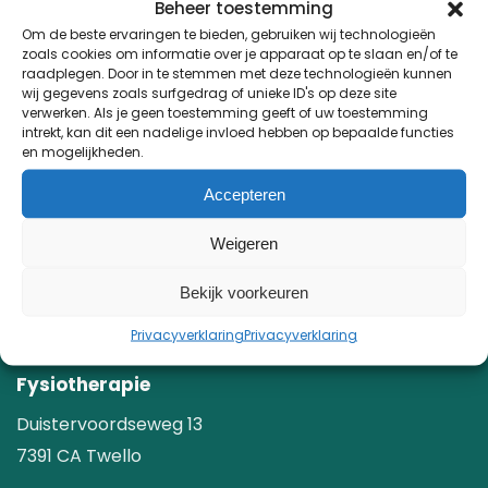
Beheer toestemming
Om de beste ervaringen te bieden, gebruiken wij technologieën
zoals cookies om informatie over je apparaat op te slaan en/of te
raadplegen. Door in te stemmen met deze technologieën kunnen
wij gegevens zoals surfgedrag of unieke ID's op deze site
verwerken. Als je geen toestemming geeft of uw toestemming
intrekt, kan dit een nadelige invloed hebben op bepaalde functies
en mogelijkheden.
CONTACT
Accepteren
0571 - 27 47 33
Weigeren
info@deboogfysiotherapie.nl
Bekijk voorkeuren
Privacyverklaring
Privacyverklaring
LOCATIES
Fysiotherapie
Duistervoordseweg 13
7391 CA Twello