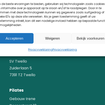
de beste ervaringen te bieden, gebruiken wij technologieën zoals cookies
LOCATIES
informatie over je apparaat op te slaan en/of te raadplegen. Door in te
emmen met deze technologieën kunnen wij gegevens zoals surfgedrag of
eke ID's op deze site verwerken. Als je geen toestemming geeft of uw
stemming intrekt, kan dit een nadelige invloed hebben op bepaalde funct
Fysiotherapie
 mogelijkheden.
Duistervoordseweg 13
7391 CA Twello
Accepteren
Weigeren
Bekijk voorkeuren
Privacyverklaring
Privacyverklaring
Fitness
SV Twello
Zuiderlaan 5
7391 TZ Twello
Pilates
Gebouw Irene