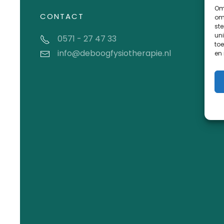
Om 
CONTACT
om 
st
uni
0571 - 27 47 33
toe
info@deboogfysiotherapie.nl
en