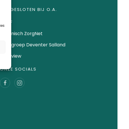
AANGESLOTEN BIJ O.A.
KNGF
ies
Chronisch ZorgNet
Fysiogroep Deventer Salland
Qualiview
ONZE SOCIALS