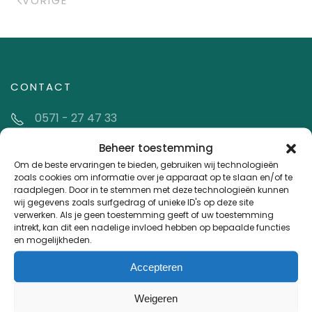
VORIGE
CONTACT
0571 - 27 47 33
info@deboogfysiotherapie.nl
Beheer toestemming
Om de beste ervaringen te bieden, gebruiken wij technologieën
zoals cookies om informatie over je apparaat op te slaan en/of te
LOCATIES
raadplegen. Door in te stemmen met deze technologieën kunnen
wij gegevens zoals surfgedrag of unieke ID's op deze site
verwerken. Als je geen toestemming geeft of uw toestemming
Fysiotherapie
intrekt, kan dit een nadelige invloed hebben op bepaalde functies
en mogelijkheden.
Duistervoordseweg 13
7391 CA Twello
Accepteren
Fitness
Weigeren