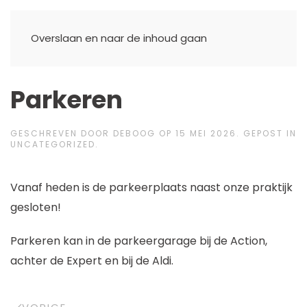
Overslaan en naar de inhoud gaan
Parkeren
GESCHREVEN DOOR
DEBOOG
OP
15 MEI 2026
. GEPOST IN
UNCATEGORIZED
.
Vanaf heden is de parkeerplaats naast onze praktijk
gesloten!
Parkeren kan in de parkeergarage bij de Action,
achter de Expert en bij de Aldi.