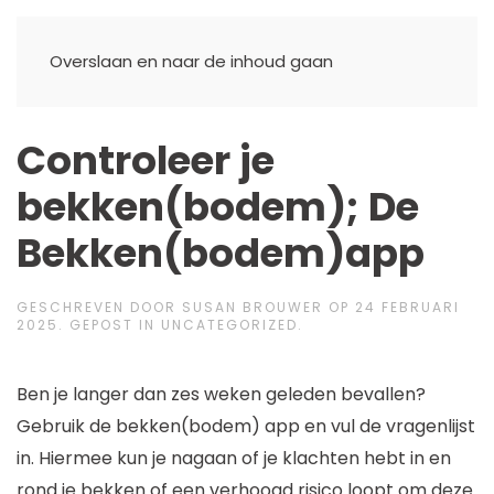
Overslaan en naar de inhoud gaan
Controleer je
bekken(bodem); De
Bekken(bodem)app
GESCHREVEN DOOR
SUSAN BROUWER
OP
24 FEBRUARI
2025
. GEPOST IN
UNCATEGORIZED
.
Ben je langer dan zes weken geleden bevallen?
Gebruik de bekken(bodem) app en vul de vragenlijst
in. Hiermee kun je nagaan of je klachten hebt in en
rond je bekken of een verhoogd risico loopt om deze