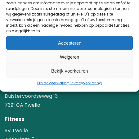
zoals cookies om informatie over je apparaat op te slaan en/of te
raadplegen. Door in te stemmen met deze technologieën kunnen
wij gegevens zoals surfgedrag of unieke ID's op deze site
verwerken. Als je geen toestemming geeft of uw toestemming
CONTACT
intrekt, kan dit een nadelige invloed hebben op bepaalde functies
en mogelijkheden.
0571 - 27 47 33
Accepteren
info@deboogfysiotherapie.nl
Weigeren
Bekijk voorkeuren
LOCATIES
Privacyverklaring
Privacyverklaring
Fysiotherapie
Duistervoordseweg 13
7391 CA Twello
Fitness
SV Twello